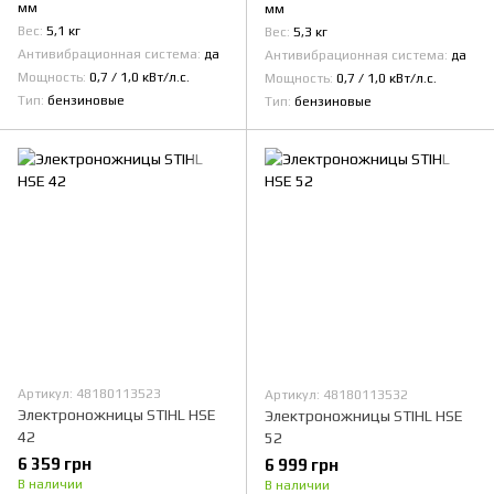
мм
мм
Вес
5,1 кг
Вес
5,3 кг
Антивибрационная система
да
Антивибрационная система
да
Мощность
0,7 / 1,0 кВт/л.с.
Мощность
0,7 / 1,0 кВт/л.с.
Тип
бензиновые
Тип
бензиновые
Артикул: 48180113523
Артикул: 48180113532
Электроножницы STIHL HSE
Электроножницы STIHL HSE
42
52
6 359 грн
6 999 грн
В наличии
В наличии