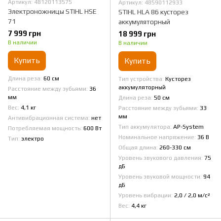
Артикул: 48120113575
Артикул: 48590112933
Электроножницы STIHL HSE
STIHL HLA 86 кусторез
71
аккумуляторный
7 999 грн
18 999 грн
В наличии
В наличии
Купить
Купить
Длина реза
60 см
Тип устройства
Кусторез
аккумуляторный
Расстояние между зубьями
36
мм
Длина реза
50 см
Вес
4,1 кг
Расстояние между зубьями
33
мм
Антивибрационная система
нет
Тип аккумулятора
AP-System
Потребляемая мощность
600 Вт
Номинальное напряжение
36 В
Тип
электро
Общая длина
260-330 см
Уровень звукового давления
75
дБ
Уровень звуковой мощности
94
дБ
Уровень вибрации
2,0 / 2,0 м/с²
Вес
4,4 кг