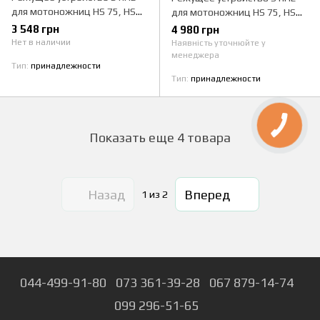
для мотоножниц HS 75, HS
для мотоножниц HS 75, HS
80 (750 мм / 30")
80 (500 мм / 20")
3 548 грн
4 980 грн
Нет в наличии
Наявність уточнюйте у
менеджера
Тип
принадлежности
Тип
принадлежности
Показать еще 4 товара
Назад
Вперед
1
из 2
044-499-91-80
073 361-39-28
067 879-14-74
099 296-51-65