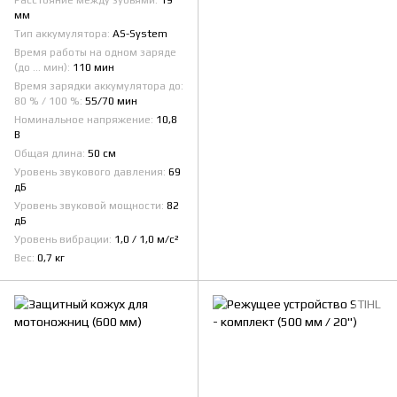
Расстояние между зубьями
19
мм
Тип аккумулятора
AS-System
Время работы на одном заряде
(до ... мин)
110 мин
Время зарядки аккумулятора до:
80 % / 100 %
55/70 мин
Номинальное напряжение
10,8
В
Общая длина
50 см
Уровень звукового давления
69
дБ
Уровень звуковой мощности
82
дБ
Уровень вибрации
1,0 / 1,0 м/с²
Вес
0,7 кг