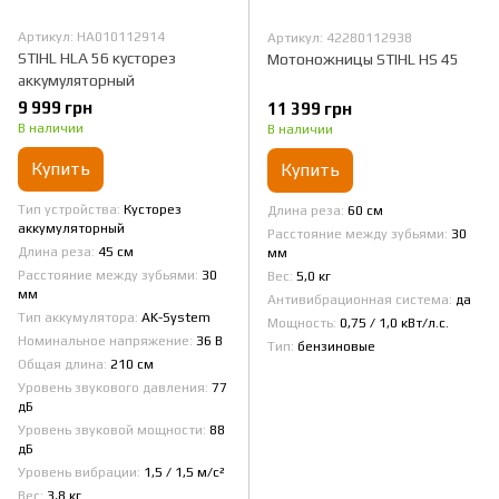
Артикул: HA010112914
Артикул: 42280112938
STIHL HLA 56 кусторез
Мотоножницы STIHL HS 45
аккумуляторный
9 999 грн
11 399 грн
В наличии
В наличии
Купить
Купить
Тип устройства
Кусторез
Длина реза
60 см
аккумуляторный
Расстояние между зубьями
30
Длина реза
45 см
мм
Расстояние между зубьями
30
Вес
5,0 кг
мм
Антивибрационная система
да
Тип аккумулятора
AK-System
Мощность
0,75 / 1,0 кВт/л.с.
Номинальное напряжение
36 В
Тип
бензиновые
Общая длина
210 см
Уровень звукового давления
77
дБ
Уровень звуковой мощности
88
дБ
Уровень вибрации
1,5 / 1,5 м/с²
Вес
3,8 кг