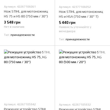
Артикул: 42267106061
Артикул: 42377106052
Нож STIHL для мотоножниц
Нож STIHL для мотоножниц
HS 75 и HS 80 (750 мм / 30")
HS и HSА (750 мм / 30" Т)
3 548 грн
5 440 грн
Нет в наличии
Наявність уточнюйте у
менеджера
Тип
принадлежности
Тип
принадлежности
Артикул: 42267105942
Артикул: 42267105932
Режущее устройство STIHL
Режущее устройство STIHL