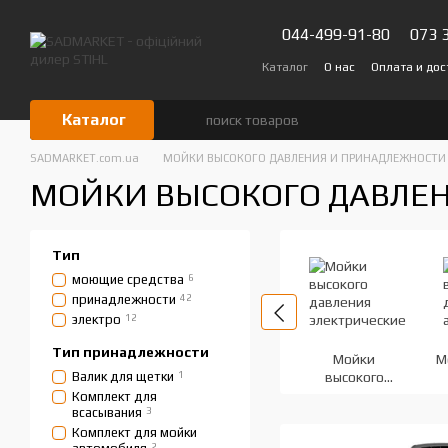
Перейти к основному контенту
044-499-91-80
073 
Каталог
О нас
Оплата и дос
Сертификаты
Блог
Отзыв
Каталог
SADMARKET.com.ua
МОЙКИ ВЫСОКОГО ДАВЛЕНИЯ И ПРИНАДЛЕЖНОСТИ
МОЙКИ ВЫСОКОГО ДАВЛЕ
Тип
моющие средства
6
принадлежности
42
электро
12
Тип принадлежности
Мойки
М
Валик для щетки
1
высокого
давления
а
Комплект для
всасывания
3
электрические
Комплект для мойки
2