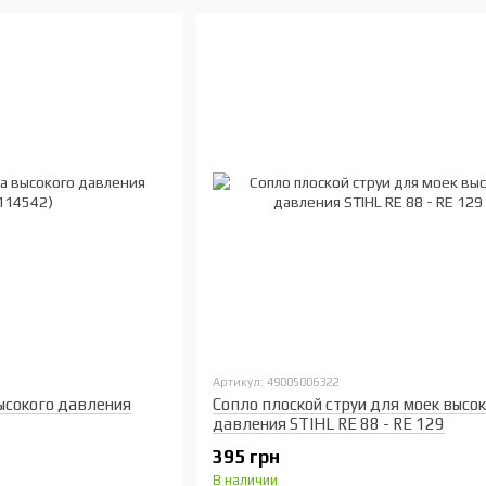
Артикул: 49005006322
ысокого давления
Сопло плоской струи для моек высо
давления STIHL RE 88 - RE 129
395 грн
В наличии