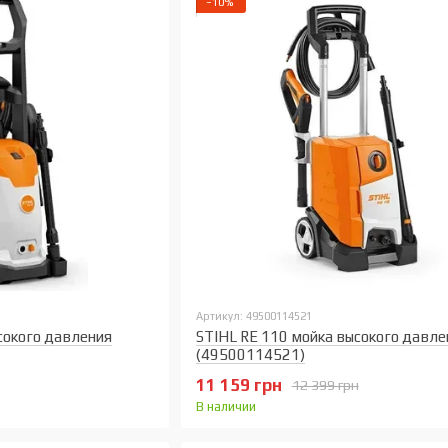
−10%
Артикул: 49500114521
сокого давления
STIHL RE 110 мойка высокого давле
(49500114521)
11 159 грн
12 399 грн
В наличии