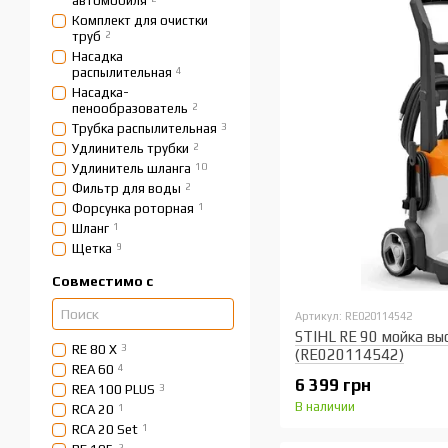
автомобиля
Комплект для очистки
труб
2
Насадка
распылительная
4
Насадка-
пенообразователь
2
Трубка распылительная
3
Удлинитель трубки
2
Удлинитель шланга
10
Фильтр для воды
2
Форсунка роторная
1
Шланг
1
Щетка
9
Совместимо с
Артикул: RE020114542
STIHL RE 90 мойка вы
RE 80 X
3
(RE020114542)
REA 60
4
6 399 грн
REA 100 PLUS
3
В наличии
RCA 20
1
RCA 20 Set
1
2