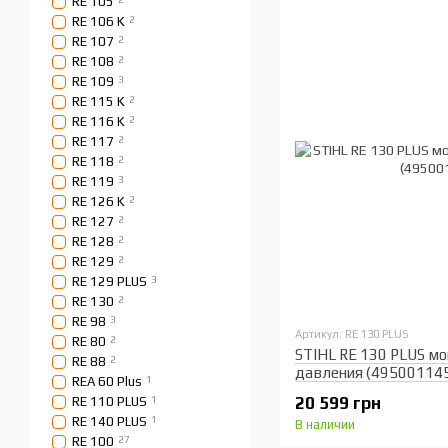
RE 105
RE 106 K
2
RE 107
2
RE 108
2
RE 109
3
RE 115 K
2
RE 116 K
2
RE 117
2
RE 118
2
RE 119
3
RE 126 K
2
RE 127
2
RE 128
2
RE 129
2
RE 129 PLUS
3
RE 130
2
RE 98
3
Артикул: RE 130 PLUS
RE 80
2
STIHL RE 130 PLUS мо
RE 88
2
давления (49500114
REA 60 Plus
1
20 599 грн
RE 110 PLUS
1
RE 140 PLUS
1
В наличии
RE 100
27