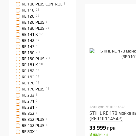
RE 100 PLUS CONTROL
6
RE 110
28
RE 120
27
RE 120 PLUS
6
RE 130 PLUS
24
RE 141 K
17
RE 142
17
RE 143
19
RE 150
20
RE 150 PLUS
20
RE 161 K
18
RE 162
18
RE 163
18
RE 170
19
RE 170 PLUS
19
RE 232
9
RE 271
7
RE 281
7
Артикул: RE010114542
STIHL RE 170 мойка в
RE 362
6
(RE010114542)
RE 362 PLUS
6
RE 462 PLUS
6
33 999 грн
RE 80X
1
В наличии