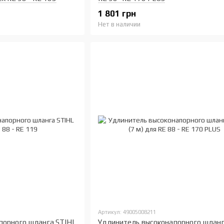
1 801 грн
Нет в наличии
Артикул: 49005008211
порного шланга STIHL
Удлинитель высоконапорного шланг