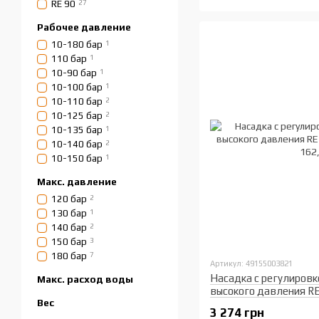
RE 90
27
Рабочее давление
10-180 бар
1
110 бар
1
10-90 бар
1
10-100 бар
1
10-110 бар
2
10-125 бар
2
10-135 бар
1
10-140 бар
2
10-150 бар
1
Макс. давление
120 бар
2
130 бар
1
140 бар
2
150 бар
3
180 бар
7
Артикул: 49155003821
Насадка с регулировк
Макс. расход воды
высокого давления RE
Вес
K, 162, 163
3 274 грн