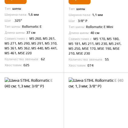
Тип
шины
Тип
шины
Ширина паза
1,6 мм
Ширина паза
1,1 мм
Шаг
.325"
Шаг
3/8" Р
Тип шины
Rollomatic E
Тип шины
Rollomatic E Mini
Длина шины
37 см
Длина шины
40 см
Совместимо с
MS 260, MS 261,
Совместимо с
MS 170, MS 180,
MS 271, MS 290, MS 291, MS 310,
MS 181, MS 211, MS 230, MS 241,
MS 361, MS 362, MS 440, MS 441,
MS 250, MSE 170, MSE 190, MSE
MS 461, MSE 220
210, MSE 230
Количество звеньев
62
Количество звеньев
55
Хвостовик
025
Хвостовик
074