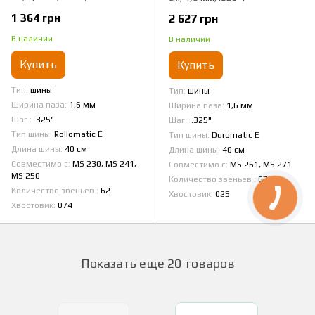
1 364 грн
2 627 грн
В наличии
В наличии
Купить
Купить
Тип
шины
Тип
шины
Ширина паза
1,6 мм
Ширина паза
1,6 мм
Шаг
.325"
Шаг
.325"
Тип шины
Rollomatic E
Тип шины
Duromatic E
Длина шины
40 см
Длина шины
40 см
Совместимо с
MS 230, MS 241,
Совместимо с
MS 261, MS 271
MS 250
Количество звеньев
67
Количество звеньев
62
Хвостовик
025
Хвостовик
074
Показать еще 20 товаров