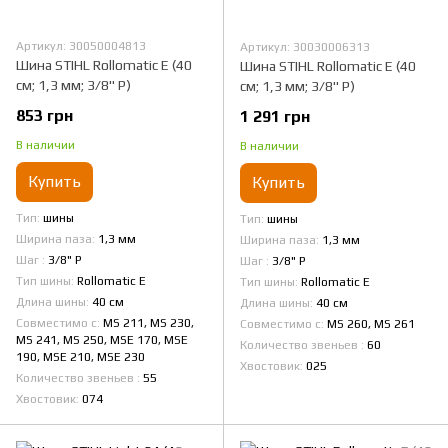
Артикул: 30050004813
Артикул: 30030006313
Шина STIHL Rollomatic E (40
Шина STIHL Rollomatic E (40
см; 1,3 мм; 3/8" Р)
см; 1,3 мм; 3/8" Р)
853 грн
1 291 грн
В наличии
В наличии
Купить
Купить
Тип
шины
Тип
шины
Ширина паза
1,3 мм
Ширина паза
1,3 мм
Шаг
3/8" Р
Шаг
3/8" Р
Тип шины
Rollomatic E
Тип шины
Rollomatic E
Длина шины
40 см
Длина шины
40 см
Совместимо с
MS 211, MS 230,
Совместимо с
MS 260, MS 261
MS 241, MS 250, MSE 170, MSE
Количество звеньев
60
190, MSE 210, MSE 230
Хвостовик
025
Количество звеньев
55
Хвостовик
074