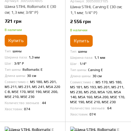
Артикул: 30050004805
Артикул: 30050003105
Шина STIHL Rollomatic E (30
Шина STIHL Carving Е (30 см;
см; 1,3 мм; 3/8" Р)
1,1 мм; 1/4" Р)
721 грн
2 556 грн
В наличии
В наличии
Купить
Купить
Тип
шины
Тип
шины
Ширина паза
1,3 мм
Ширина паза
1,1 мм
Шаг
3/8" Р
Шаг
1/4"
Тип шины
Rollomatic E
Тип шины
Carving Е
Длина шины
30 см
Длина шины
30 см
Совместимо с
MS 180, MS 201,
Совместимо с
MS 170, MS 180,
MS 211, MS 231, MS 241, MSA 220
MS 181, MS 193, MS 201, MS 211,
C-B, MSE 170, MSE 190, MSE 200,
MS 230, MS 250, MSA 120, MSA
MSE 210, MSE 230
140, MSA 160, MSA 200, MSE 170,
MSE 190, MSE 210, MSE 230
Количество звеньев
44
Количество звеньев
64
Хвостовик
074
Хвостовик
074