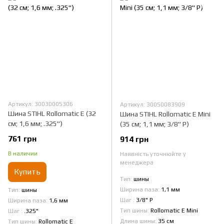
Артикул: 30030005306
Артикул: 30050083909
Шина STIHL Rollomatic Е (32
Шина STIHL Rollomatic E Mini
см; 1,6 мм; .325")
(35 см; 1,1 мм; 3/8" Р)
761 грн
914 грн
В наличии
Наявність уточнюйте у
менеджера
Купить
Тип
шины
Ширина паза
1,1 мм
Тип
шины
Шаг
3/8" Р
Ширина паза
1,6 мм
Тип шины
Rollomatic E Mini
Шаг
.325"
Длина шины
35 см
Тип шины
Rollomatic E