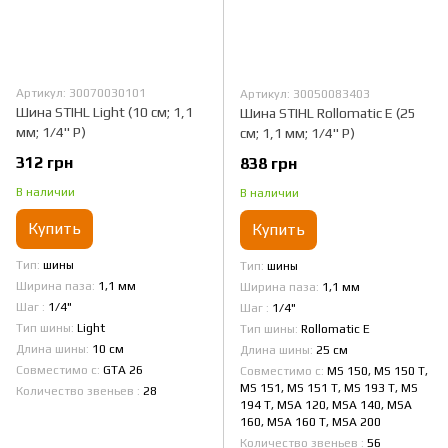
Артикул: 30070030101
Артикул: 30050083403
Шина STIHL Light (10 см; 1,1
Шина STIHL Rollomatic E (25
мм; 1/4" Р)
см; 1,1 мм; 1/4" Р)
312 грн
838 грн
В наличии
В наличии
Купить
Купить
Тип
шины
Тип
шины
Ширина паза
1,1 мм
Ширина паза
1,1 мм
Шаг
1/4"
Шаг
1/4"
Тип шины
Light
Тип шины
Rollomatic E
Длина шины
10 см
Длина шины
25 см
Совместимо с
GTA 26
Совместимо с
MS 150, MS 150 T,
MS 151, MS 151 T, MS 193 T, MS
Количество звеньев
28
194 T, MSA 120, MSA 140, MSA
160, MSA 160 T, MSA 200
Количество звеньев
56