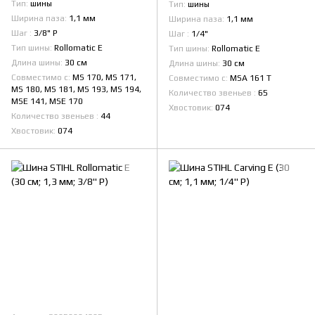
Тип
шины
Тип
шины
Ширина паза
1,1 мм
Ширина паза
1,1 мм
Шаг
3/8" Р
Шаг
1/4"
Тип шины
Rollomatic E
Тип шины
Rollomatic E
Длина шины
30 см
Длина шины
30 см
Совместимо с
MS 170, MS 171,
Совместимо с
MSA 161 T
MS 180, MS 181, MS 193, MS 194,
Количество звеньев
65
MSE 141, MSE 170
Хвостовик
074
Количество звеньев
44
Хвостовик
074