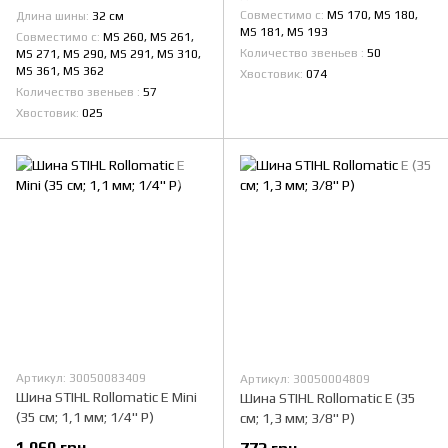
Совместимо с
MS 170, MS 180,
Длина шины
32 см
MS 181, MS 193
Совместимо с
MS 260, MS 261,
Количество звеньев
50
MS 271, MS 290, MS 291, MS 310,
MS 361, MS 362
Хвостовик
074
Количество звеньев
57
Хвостовик
025
Артикул: 30050083409
Артикул: 30050004809
Шина STIHL Rollomatic E Mini
Шина STIHL Rollomatic E (35
(35 см; 1,1 мм; 1/4" Р)
см; 1,3 мм; 3/8" Р)
1 060 грн