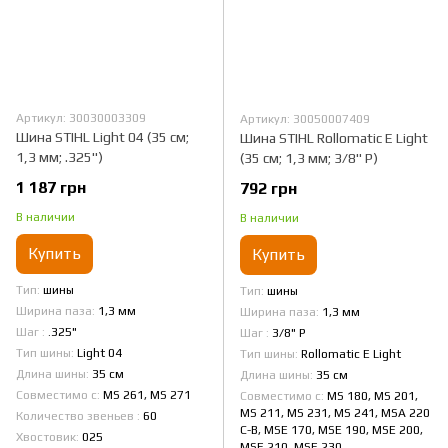
Артикул: 30030003309
Артикул: 30050007409
Шина STIHL Light 04 (35 см;
Шина STIHL Rollomatic Е Light
1,3 мм; .325")
(35 см; 1,3 мм; 3/8" P)
1 187 грн
792 грн
В наличии
В наличии
Купить
Купить
Тип
шины
Тип
шины
Ширина паза
1,3 мм
Ширина паза
1,3 мм
Шаг
.325"
Шаг
3/8" Р
Тип шины
Light 04
Тип шины
Rollomatic E Light
Длина шины
35 см
Длина шины
35 см
Совместимо с
MS 261, MS 271
Совместимо с
MS 180, MS 201,
MS 211, MS 231, MS 241, MSA 220
Количество звеньев
60
C-B, MSE 170, MSE 190, MSE 200,
Хвостовик
025
MSE 210, MSE 230