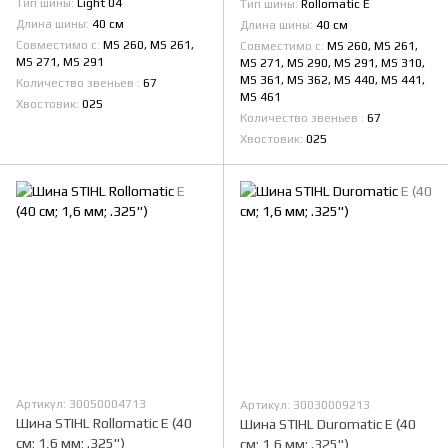
Тип шины
Light 04
Тип шины
Rollomatic E
Длина шины
40 см
Длина шины
40 см
Совместимо с
MS 260, MS 261,
Совместимо с
MS 260, MS 261,
MS 271, MS 291
MS 271, MS 290, MS 291, MS 310,
MS 361, MS 362, MS 440, MS 441,
Количество звеньев
67
MS 461
Хвостовик
025
Количество звеньев
67
Хвостовик
025
Артикул: 30050004713
Артикул: 30030009213
Шина STIHL Rollomatic E (40
Шина STIHL Duromatic E (40
см; 1,6 мм; .325")
см; 1,6 мм; .325")