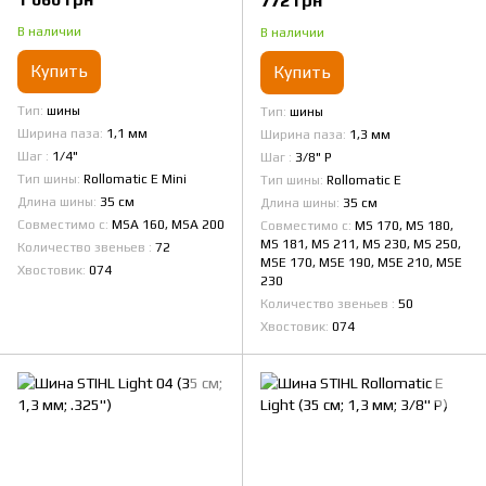
772 грн
В наличии
В наличии
Купить
Купить
Тип
шины
Тип
шины
Ширина паза
1,1 мм
Ширина паза
1,3 мм
Шаг
1/4"
Шаг
3/8" Р
Тип шины
Rollomatic E Mini
Тип шины
Rollomatic E
Длина шины
35 см
Длина шины
35 см
Совместимо с
MSA 160, MSA 200
Совместимо с
MS 170, MS 180,
MS 181, MS 211, MS 230, MS 250,
Количество звеньев
72
MSE 170, MSE 190, MSE 210, MSE
Хвостовик
074
230
Количество звеньев
50
Хвостовик
074