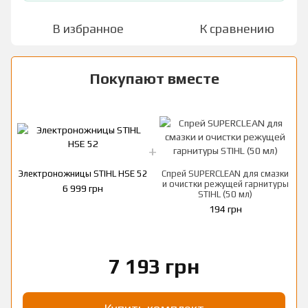
В избранное
К сравнению
Покупают вместе
Э
Электроножницы STIHL HSE 52
Спрей SUPERCLEAN для смазки
и очистки режущей гарнитуры
6 999 грн
STIHL (50 мл)
194 грн
7 193 грн