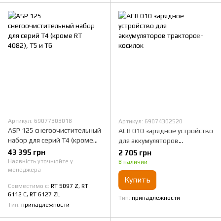
Артикул: 69077303018
Артикул: 69074302520
ASP 125 снегоочистительный
АСВ 010 зарядное устройство
набор для серий Т4 (кроме
для аккумуляторов
RT 4082), Т5 и Т6
тракторов-косилок
43 395 грн
2 705 грн
Наявність уточнюйте у
В наличии
менеджера
Купить
Совместимо с
RT 5097 Z, RT
6112 C, RT 6127 ZL
Тип
принадлежности
Тип
принадлежности