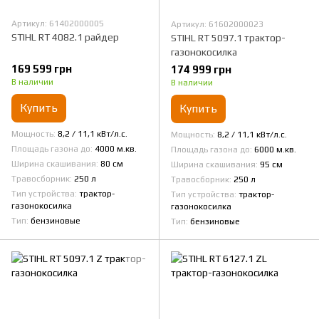
Артикул: 61402000005
Артикул: 61602000023
STIHL RT 4082.1 райдер
STIHL RT 5097.1 трактор-
газонокосилка
169 599 грн
174 999 грн
В наличии
В наличии
Купить
Купить
Мощность
8,2 / 11,1 кВт/л.с.
Мощность
8,2 / 11,1 кВт/л.с.
Площадь газона до
4000 м.кв.
Площадь газона до
6000 м.кв.
Ширина скашивания
80 см
Ширина скашивания
95 см
Травосборник
250 л
Травосборник
250 л
Тип устройства
трактор-
Тип устройства
трактор-
газонокосилка
газонокосилка
Тип
бензиновые
Тип
бензиновые