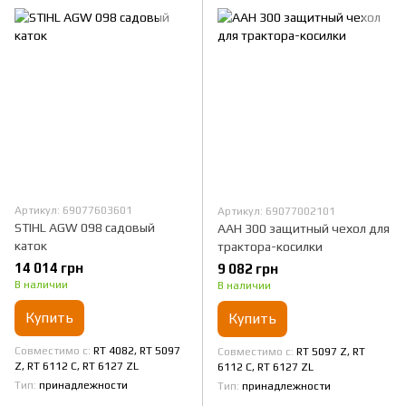
Артикул: 69077603601
Артикул: 69077002101
STIHL AGW 098 садовый
AAH 300 защитный чехол для
каток
трактора-косилки
14 014 грн
9 082 грн
В наличии
В наличии
Купить
Купить
Совместимо с
RT 4082, RT 5097
Совместимо с
RT 5097 Z, RT
Z, RT 6112 C, RT 6127 ZL
6112 C, RT 6127 ZL
Тип
принадлежности
Тип
принадлежности