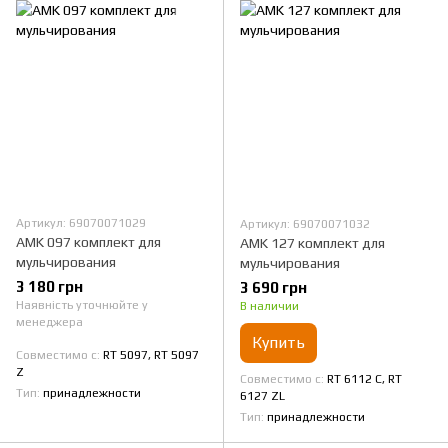
Артикул: 69070071029
Артикул: 69070071032
AMK 097 комплект для
AMK 127 комплект для
мульчирования
мульчирования
3 180 грн
3 690 грн
Наявність уточнюйте у
В наличии
менеджера
Купить
Совместимо с
RT 5097, RT 5097
Z
Совместимо с
RT 6112 C, RT
Тип
принадлежности
6127 ZL
Тип
принадлежности