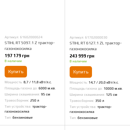
Артикул: 61602000024
Артикул: 61702000030
STIHL RT 5097.1 Z трактор-
STIHL RT 6127.1 ZL трактор-
газонокосилка
газонокосилка
197 179 грн
243 999 грн
В наличии
В наличии
Купить
Купить
Мощность
8,7 / 11,8 кВт/л.с.
Мощность
14,7 / 20,0 кВт/л.с.
Площадь газона до
6000 м.кв.
Площадь газона до
10000 м.кв.
Ширина скашивания
95 см
Ширина скашивания
125 см
Травосборник
250 л
Травосборник
350 л
Тип устройства
трактор-
Тип устройства
трактор-
газонокосилка
газонокосилка
Тип
бензиновые
Тип
бензиновые