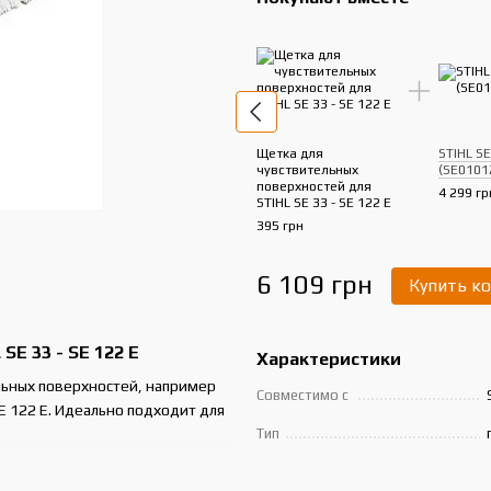
Щетка для
STIHL S
чувствительных
(SE0101
поверхностей для
4 299 гр
STIHL SE 33 - SE 122 E
395 грн
6 109 грн
Купить к
E 33 - SE 122 E
Характеристики
льных поверхностей, например
Совместимо с
E 122 E. Идеально подходит для
Тип