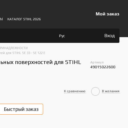
Мой заказ
hl
КАТАЛОГ STIHL 2026
Вход
Рус
ПРИНАДЛЕЖНОСТИ
й для STIHL SE 33 - SE 122 E
ьных поверхностей для STIHL
Артикул
49015022600
К сравнению
В желания
Быстрый заказ
Пок