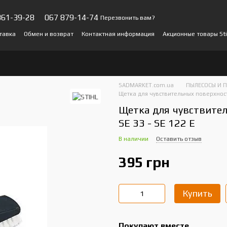
361-39-28
067 879-14-74
Перезвонить вам?
тавка
Обмен и возврат
Контактная информация
Акционные товары Sti
ы о магазине
SADMARKET.com.ua
ПЫЛЕСОСЫ И 
Щетка для чувствительных поверхносте
Щетка для чувствител
SE 33 - SE 122 E
В наличии
Оставить отзыв
395 грн
Купить
Покупают вместе