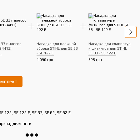
E 33 пылесос
Насадка для влажной
Насадка для клавиатур
24413)
уборки STIHL для SE 33
и фитингов для STIHL
- SE 122 E
SE 33 - SE 122 E
н
Щетк
1 090 грн
325 грн
пове
33 - 
395 
омплект
2 
SE 122, SE 122 E, SE 33, SE 62, SE 62 E
принадлежности