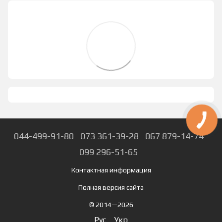
044-499-91-80
073 361-39-28
067 879-14-74
099 296-51-65
Контактная информация
Полная версия сайта
© 2014—2026
Рус
Укр