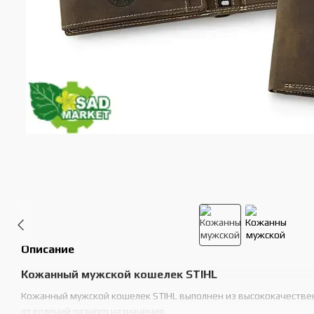
Описание
Кожанный мужской кошелек STIHL
Кожанный мужской кошелек STIHL выполнен из высококачестве
отделений разного назначения.