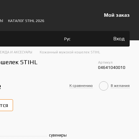
Мой заказ
hl
КАТАЛОГ STIHL 2026
Вход
Рус
ЕЖДА И АКСЕСУАРЫ
Кожанный мужской кошелек STIHL
шелек STIHL
Артикул
04641040010
е
К сравнению
В желания
тся
сувениры