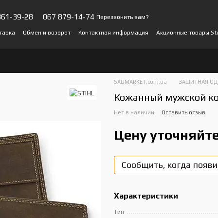
361-39-28
067 879-14-74
Перезвонить вам?
тавка
Обмен и возврат
Контактная информация
Акционные товары Sti
ы о магазине
SADMARKET.com.ua
ЗАЩИТНАЯ ОД
Кожанный мужской ко
Нет в наличии
Оставить отзыв
Цену уточняйт
Сообщить, когда появи
Характеристики
Тип