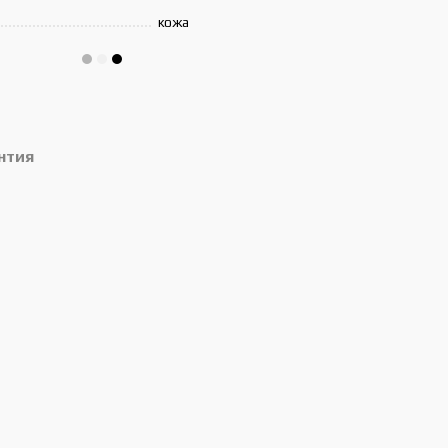
кожа
нтия