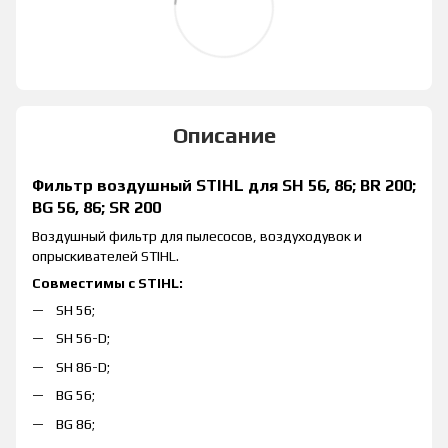
Описание
Фильтр воздушный STIHL для SH 56, 86; BR 200;
BG 56, 86; SR 200
Воздушный фильтр для пылесосов, воздуходувок и
опрыскивателей STIHL.
Совместимы с STIHL:
SH 56;
SH 56-D;
SH 86-D;
BG 56;
BG 86;