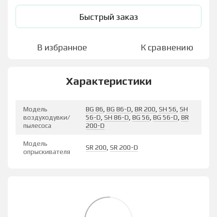
Быстрый заказ
В избранное
К сравнению
Характеристики
Модель
BG 86
,
BG 86-D
,
BR 200
,
SH 56
,
SH
воздуходувки/
56-D
,
SH 86-D
,
BG 56
,
BG 56-D
,
BR
пылесоса
200-D
Модель
SR 200
,
SR 200-D
опрыскивателя