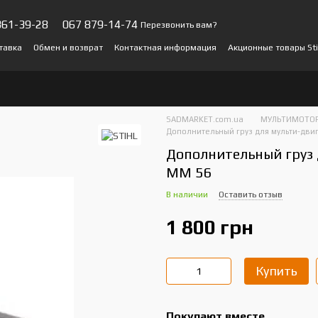
361-39-28
067 879-14-74
Перезвонить вам?
тавка
Обмен и возврат
Контактная информация
Акционные товары Sti
ы о магазине
SADMARKET.com.ua
МУЛЬТИМОТОР
Дополнительный груз для мульти-дви
Дополнительный груз 
MM 56
В наличии
Оставить отзыв
1 800 грн
Купить
Покупают вместе