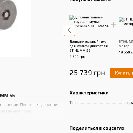
Дополнительный груз
STIHL M
для мульти-двигателя
мотор
STIHL MM 56
19 559 г
1 800 грн
25 739 грн
Купить
Характеристики
 MM 56
Тип
пр
мельчении. Повышает давление
кновение в почву.
Поделиться в соцсетях