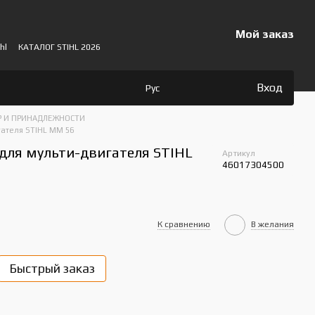
Мой заказ
hl
КАТАЛОГ STIHL 2026
Вход
Рус
 И ПРИНАДЛЕЖНОСТИ
гателя STIHL MM 56
для мульти-двигателя STIHL
Артикул
46017304500
К сравнению
В желания
Быстрый заказ
Пок