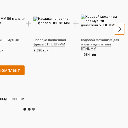
M 56 мульти-
Насадка почвенная
Ходовой механизм для
фреза STIHL BF-MM
мульти-двигателя
STIHL MM
рн
2 396 грн
Допо
1 984 грн
муль
MM 5
1 800
 комплект
4 
инадлежности