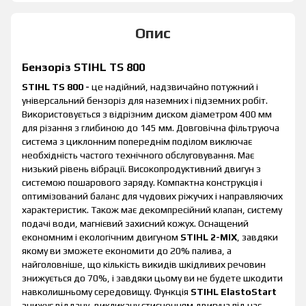
Опис
Бензоріз STIHL TS 800
STIHL TS 800 -
це надійний, надзвичайно потужний і
універсальний бензоріз для наземних і підземних робіт.
Використовується з відрізним диском діаметром 400 мм
для різання з глибиною до 145 мм. Довговічна фільтруюча
система з циклонним попереднім поділом виключає
необхідність частого технічного обслуговування. Має
низький рівень вібрації. Високопродуктивний двигун з
системою пошарового заряду. Компактна конструкція і
оптимізований баланс для чудових ріжучих і направляючих
характеристик. Також має декомпресійний клапан, систему
подачі води, магнієвий захисний кожух. Оснащений
економним і екологічним двигуном
STIHL 2-MIX
, завдяки
якому ви зможете економити до 20% палива, а
найголовніше, що кількість викидів шкідливих речовин
знижується до 70%, і завдяки цьому ви не будете шкодити
навколишньому середовищу. Функція
STIHL ElastoStart
знижує віддачу, викликану стисненням двигуна під час