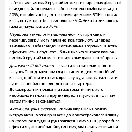
забезпечує високий крутний момент в широкому діапазоні
швидкостей. Інструмент забезпечує економію палива до
20%, в порівнянні з двотактними двгунами STIHL, того ж
класу потужності, без технології 2-MIX. Викиди вихлопних
газів знижуються до 70%.
Передова технологія спалювання
- чотири канали
переливу закручують паливно-повітряну суміш перед
займанням, забезпечуючи оптимальне згоряння і високу
ефективність. Результат - більш низька витрата палива і
високий крутний момент в широкому діапазоні оборотів.
Декомпресійний клапан
- є частиною системи легкого
запуску. Перед запуском слід натиснути декомпресійний
клапан, щоб знизити тиск при запуску, а також зменшити
зусилля, необхідне для тяги троса стартера.
Декомпресійний клапан напівавтоматичний, його
необхідно натискати вручну перед запуском, а після, він
автоматично закривається.
Антивібраційна система
- сильна вібрація на ручках
інструментів, може привести до довгострокового впливу
на кровоносні судини рук і зап'ястя. Тому STIHL, розробила
ефективну антивібраційну систему, яка гасить коливання