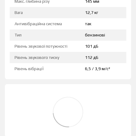
Макс. глибина різу
145 мм
Вага
12,7 кг
Антивібраційна система
так
Тип
бензинові
Рівень звукової потужності
101 дБ
Рівень звукового тиску
112 дБ
Рівень вібраціЇ
6,5 / 3,9 м/с²