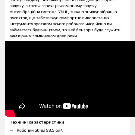
запуску, а також сприяє рівномірному запуску.
Антивібраційна система STIHL, значно знижує вібрацію
рукояток, що забезпечує комфортне використання
інструменту протягом всього робочого часу. Якщо ви
займаєтеся будівництвом, то цей бензоріз буде служити
вам вірним помічником довгі роки.
Технічні характеристики
Робочий об'єм 98,5 см³,