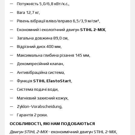
Потужність 5,0/6,8 кВт/к.с.,
Вага 12,7 кг,
Рівень вібрації вліво/вправо 6,5/3,9 м/см²,
Економний і екологічний двигун
STIHL 2-MIX
,
Загальна довжина 89,0 см,
Відрізний диск 400 мм,
Максимальна глибина різання 145 мм,
Декомпресійний клапан,
Антивібраційна система,
Функція
STIHL ElastoStart
,
Система подачі води,
Магнієвий захисний кожух,
Zyklon-Vorabscheidung,
Гарантія 2 роки.
ОСОБЛИВОСТІ, ЯКІ НАМ ПОДОБАЮТЬСЯ
Двигун STIHL 2-MIX
- еконоимічний двигун STIHL 2-MIX,