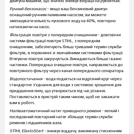
двигуна машини, що значно знижує вібрації на рукоятках.
Ручний бензонасос
- якщо ваш бензиновий двигун
оснащений ручним паливним насосом, ви можете
зменшувати кількість пускового ходу на 40%, повторно
натискаючи на насос.
Фільтрація повітря з попереднім очищенням
- довговічні
системи фільтрації повітря STIHL, з попереднім
очищенням, забезпечують більш тривалий термін служби
фільтрів, в порівнянні зі звичайними системами фільтрації.
Втягуюче повітря закручується. Викидаються більші і важкі
частинки. Попередньо очищене повітря, направляється до
повітряного фільтру через канал попереднього сепаратора.
Водопостачання
- вода подається на відрізний круг через
стандартне з'єднання для води з системою зрошення для
придушення пилу, що утворюється під час різання.
Поставляється в пристрій таким чином, щоб не заважати
вам в роботі.
Напівавтоматичний натяг приводного ременя
- легкий і
послідовний повторний натяг збільшує термін служби
ременів і підшипників вала.
STIHL ElastoStart -
знижує віддачу, викликану стисненням