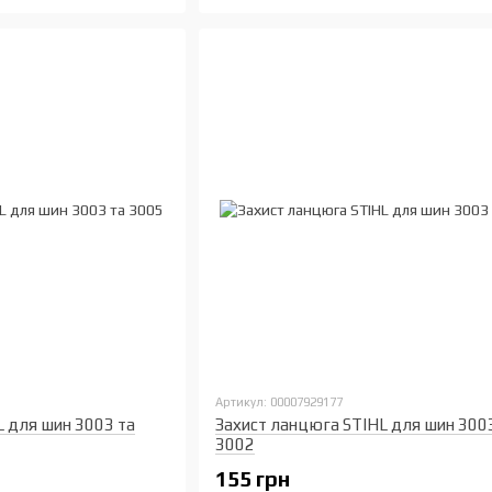
Артикул: 00007929177
L для шин 3003 та
Захист ланцюга STIHL для шин 300
3002
155 грн