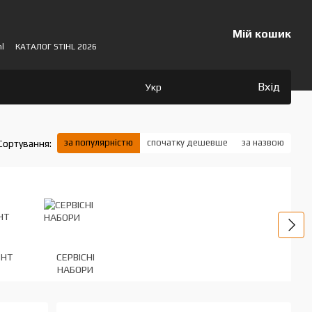
Мій кошик
hl
КАТАЛОГ STIHL 2026
Вхід
Укр
за популярністю
спочатку дешевше
за назвою
Сортування:
ЕНТ
СЕРВІСНІ
НАБОРИ