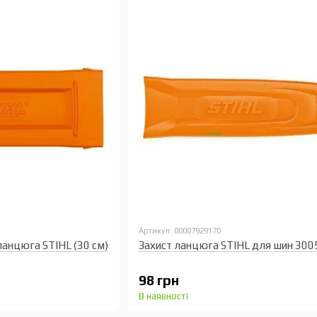
Артикул: 00007929170
анцюга STIHL (30 см)
Захист ланцюга STIHL для шин 3005
98 грн
В наявності