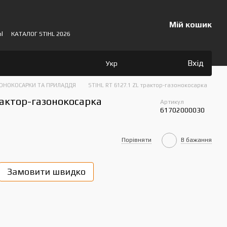
Мій кошик
hl
КАТАЛОГ STIHL 2026
Вхід
Укр
ЗОНОКОСАРКИ ТА ПРИЛАДДЯ
STIHL RT 6127.1 ZL трактор-газонокосарка
рактор-газонокосарка
Артикул
61702000030
Порівняти
В бажання
Замовити швидко
Пок