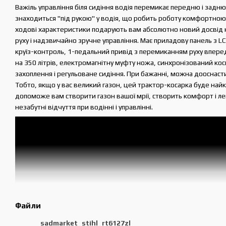
Важіль управління біля сидіння водія перемикає передню і задню
знаходиться "під рукою" у водія, що робить роботу комфортною,
ходові характеристики подарують вам абсолютно новий досвід к
руху і надзвичайно зручне управління. Має приладову панель з L
круїз-контроль, 1-педальний привід з перемиканням руху впере
на 350 літрів, електромагнітну муфту ножа, синхронізований ко
захоплення і регульоване сидіння. При бажанні, можна дооснаст
Тобто, якщо у вас великий газон, цей трактор-косарка буде на
допоможе вам створити газон вашої мрії, створить комфорт і лег
незабутні відчуття при водінні і управлінні.
Файли
sadmarket_stihl_rt6127zl