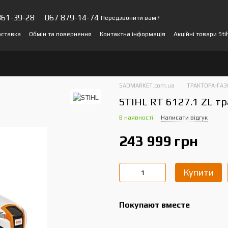
361-39-28
067 879-14-74
Передзвонити вам?
оставка
Обмін та повернення
Контактна інформація
Акційні товари Sti
и про магазин
SADMARKET.com.ua
ТРАКТОРА-ГА
STIHL RT 6127.1 ZL т
В наявності
Написати відгук
243 999 грн
Купити
Покупают вместе