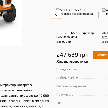
STIHL RT 6127.1 ZL трактор-
AMK
газонокосарка
мул
243 999 грн
3 69
247 689 грн
Купит
Характеристики
Площа газону до
Робочий об'єм
й трактор-косарка з
Ширина скошування
різняється новітніми
Потужність
е для газонів, площею до 10 000
ок на газоні, навіть в складних
Тип
посередньо з сидіння водія.