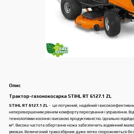
Опис
Трактор-газонокосарка STIHL RT 6127.1 ZL
STIHL RT 6127.1 ZL
- це потужний, надійний і високоефективни
неперевершеним рівнем комфорту пересування і управління. Від
технологіями косіння і високою продуктивністю. Ідеально підійд
м². Висока частота обертання ножа забезпечить відмінний малюн
умовах. Величезний травозбірник дуже легко спорожняється без