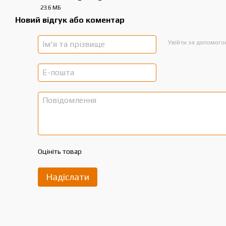
23.6 МБ
PDF
Новий відгук або коментар
Увійти за допомог
Технічні характеристики
Площа газону до 10 000 м²,
Ширина скошування 125 см.,
Висота скошування 30-110 мм.,
Травозбірник 350 л.,
Гідростатична передача,
Оцініть товар
Об'єм бака 9 л.,
Двигун STIHL EVC 8000,
Надіслати
Робочий об'єм 724 см²,
Номінальна потужність 14,7/20,0 кВт/к.с.,
Вага 269 кг.,