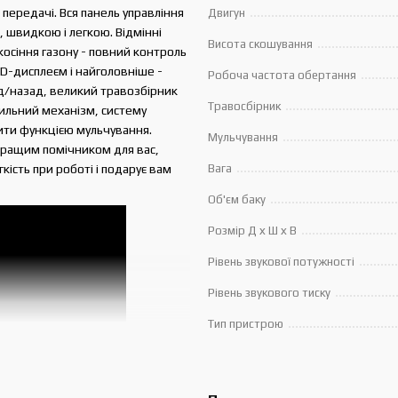
 передачі. Вся панель управління
Двигун
 швидкою і легкою. Відмінні
Висота скошування
осіння газону - повний контроль
CD-дисплеєм і найголовніше -
Робоча частота обертання
д/назад, великий травозбірник
Травосбірник
сильний механізм, систему
ити функцією мульчування.
Мульчування
йкращим помічником для вас,
кість при роботі і подарує вам
Вага
Об'єм баку
Розмір Д х Ш х В
Рівень звукової потужності
Рівень звукового тиску
Тип пристрою