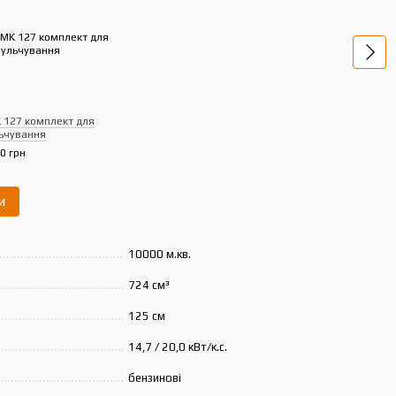
 127 комплект для
STIHL
ьчування
газо
0 грн
243 
25
и
10000 м.кв.
724 см³
125 см
14,7 / 20,0 кВт/к.с.
бензинові