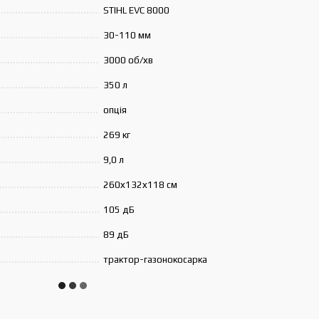
STIHL EVC 8000
30-110 мм
3000 об/хв
350 л
опція
269 кг
9,0 л
260х132х118 см
105 дБ
89 дБ
трактор-газонокосарка