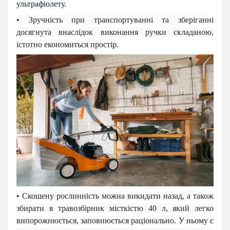
ультрафіолету.
• Зручність при транспортуванні та зберіганні
досягнута внаслідок виконання ручки складано
ю
,
істотно економиться простір.
• Скошену рослинність можна викидати назад, а також
збирати в травозбірник місткістю 40 л, який легко
випорожнюється, заповнюється раціонально. У ньому є