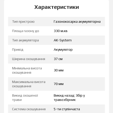
Характеристики
Тип пристрою
Газонокосарка акумуляторна
Площа газону до
330 м.кв
Тип акумулятора
AK-System
Привід
Акумулятор
Ширина скошування
37 см
Мінімальна висота
30 мм
скошування
Максимальна висота
70 мм
скошування
Викид скошеної
Викид назад; Збір у
трави
травозбірник
Система скошування
5-ти ступінчаста