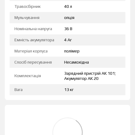
Травосбірник
40 л
Мульчування
опція
Номінальна напруга
36 В
Емність акумулятора
4 Аг
Матеріал корпуса
полімер
Спосіб пересування
Несамохідна
Зарядний пристрій AK 101;
Комплектація
Акумулятор AK 20
Вага
13 кг