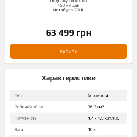
Подовжувач штока
450 мм для
мотобурів STIHL
63 499 грн
Купити
Характеристики
Тип
бензинові
Робочий об'єм
36,3 см³
Потужність
1,4 / 1,9 кВт/к.с.
Вага
10 кг