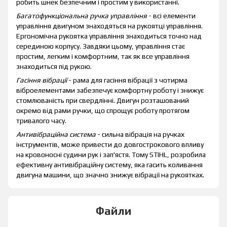
робить шнек безпечним і простим у використанні.
Багатофункціональна ручка управління
- всі елементи
управління двигуном знаходяться на рукоятці управління.
Ергономічна рукоятка управління знаходиться точно над
серединою корпусу. Завдяки цьому, управління стає
простим, легким і комфортним, так як все управління
знаходиться під рукою.
Гасіння вібрації
- рама для гасіння вібрації з чотирма
віброелементами забезпечує комфортну роботу і знижує
стомлюваність при свердлінні. Двигун розташований
окремо від рами ручки, що спрощує роботу протягом
тривалого часу.
Антивібраційна система
- сильна вібрація на ручках
інструментів, може привести до довгострокового впливу
на кровоносні судини рук і зап'ястя. Тому STIHL, розробила
ефективну антивібраційну систему, яка гасить коливання
двигуна машини, що значно знижує вібрації на рукоятках.
Файли