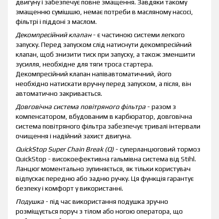
двигуну і забезпечує повне змащення. Завдяки такому
змащенню сумішшю, немає потреби в масляному насосі,
фільтрі і піддоні з маслом.
Декомпресійний клапан
- є частиною системи легкого
запуску. Перед запуском слід натиснути декомпресійний
клапан, щоб знизити тиск при запуску, а також зменшити
зусилля, необхідне для тяги троса стартера.
Декомпресійний клапан напівавтоматичний, його
необхідно натискати вручну перед запуском, а після, він
автоматично закривається.
Довговічна система повітряного фільтра
- разом з
компенсатором, вбудованим в карбюратор, довговічна
система повітряного фільтра забезпечує тривалі інтервали
очищення і надійний захист двигуна.
QuickStop Super Chain Break (Q)
- суперланцюговий тормоз
QuickStop - високоефективна гальмівна система від Stihl.
Ланцюг моментально зупиняється, як тільки користувач
відпускає передню або задню ручку. Ця функція гарантує
безпеку і комфорт у використанні.
Подушка
- під час використання подушка зручно
розміщується поруч з тілом або ногою оператора, що