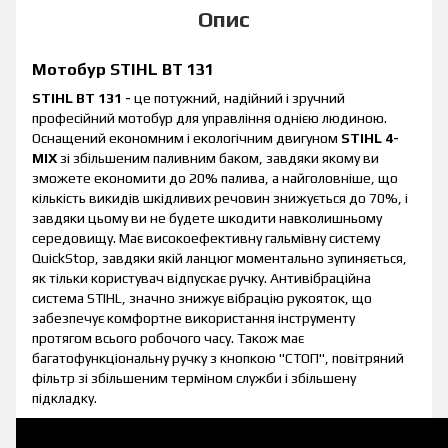
Опис
Мотобур STIHL BT 131
STIHL BT 131 -
це потужний, надійний і зручний
професійний мотобур для управління однією людиною.
Оснащений економним і екологічним двигуном
STIHL 4-
MIX
зі збільшеним паливним баком, завдяки якому ви
зможете економити до 20% палива, а найголовніше, що
кількість викидів шкідливих речовин знижується до 70%, і
завдяки цьому ви не будете шкодити навколишньому
середовищу. Має високоефективну гальмівну систему
QuickStop, завдяки якій ланцюг моментально зупиняється,
як тільки користувач відпускає ручку. Антивібраційна
система STIHL, значно знижує вібрацію рукояток, що
забезпечує комфортне використання інструменту
протягом всього робочого часу. Також має
багатофункціональну ручку з кнопкою "СТОП", повітряний
фільтр зі збільшеним терміном служби і збільшену
підкладку.