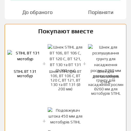
До обраного
Порівняти
Покупают вместе
STIHL BT 131
Шнек STIHL для ВТ
Шнек для
мотобур
106, ВТ 106 С, ВТ
розпушування
120 С, ВТ 121, ВТ
грунту для
130 та ВТ 131 (Ø
насадження рослин
200 мм)
Ø260 мм для
мотобурів STIHL