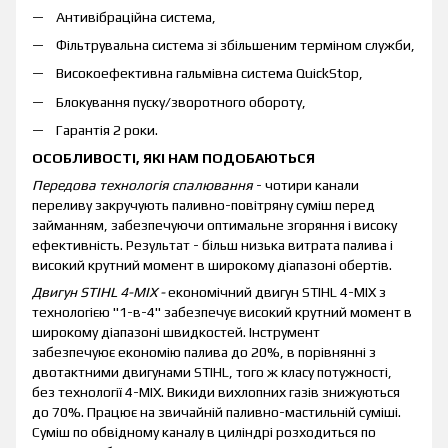
Антивібраційна система,
Фільтрувальна система зі збільшеним терміном служби,
Високоефективна гальмівна система QuickStop,
Блокування пуску/зворотного обороту,
Гарантія 2 роки.
ОСОБЛИВОСТІ, ЯКІ НАМ ПОДОБАЮТЬСЯ
Передова технологія спалювання
- чотири канали
переливу закручують паливно-повітряну суміш перед
займанням, забезпечуючи оптимальне згоряння і високу
ефективність. Результат - більш низька витрата палива і
високий крутний момент в широкому діапазоні обертів.
Двигун STIHL 4-MIX -
економічний двигун STIHL 4-MIX з
технологією "1-в-4" забезпечує високий крутний момент в
широкому діапазоні швидкостей. Інструмент
забезпечуює економію палива до 20%, в порівнянні з
двотактними двигунами STIHL, того ж класу потужності,
без технології 4-MIX. Викиди вихлопних газів знижуються
до 70%. Працює на звичайній паливно-мастильній суміші.
Суміш по обвідному каналу в циліндрі розходиться по