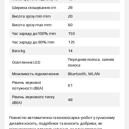
Ширина скошування cm
28
Висота зрізу min mm
20
Висота зрізу max mm
60
Час заряду до100% min
150
Час заряду до 80% min
135
Вага kg
14
Передняя полоса, залняя
Освітлення LED
полоса
Можливість підключення
Bluetooth, WLAN
Рівень звукової
61
потужності dB(A)
Рівень звукового тиску
48
dB(A)
Повністю автоматична газонокосарка-робот у сучасному
дизайні косить, подрібнює та вносить добрива, як