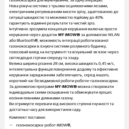
газонокосарка для мульчування, за одну операцію.
Нова ріжуча система з трьома осцилюючими лезами,
електричним регулюванням висоти зрізу, адаптованою до
ситуації швидкістю та можливістю підйому до 40%
гарантують відмінні результати та чистий зріз.
Інтуїтивно зрозуміла концепція керування включає просте
керування через додаток
MY iMOW®
за допомогою WLAN
або Bluetooth®, можливість інтеграції роботизованої
газонокосарки в існуючі системи розумного будинку,
голосовий вихід на інструменті та візуальний зв’язок через
світлодіодні стрічки спереду та ззаду.
Велика ширина різання 28 см, висока швидкість 0,45 м/с,
інтелектуальна функція повернення додому та ефективне
керування заряджанням забезпечують, серед іншого,
короткий час безвідмовної роботи роботи-газонокосарки.
За допомогою програми
MY iMOW®
можна створювати
індивідуальні схеми скошування та обмежувати процес
косіння певними ділянками газону.
Ви отримуєте переваги від високого ступеня гнучкості та
достатньо часу для використання саду.
Комплект поставки:
газонокосарка-робот iMOW®,