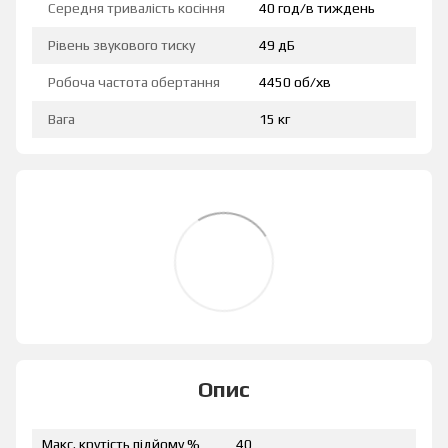
Середня тривалість косіння
40 год/в тиждень
Рівень звукового тиску
49 дБ
Робоча частота обертання
4450 об/хв
Вага
15 кг
Опис
Макс. крутість підйому %
40