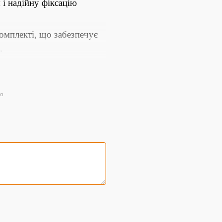
 і надійну фіксацію
комплекті, що забезпечує
.
ою