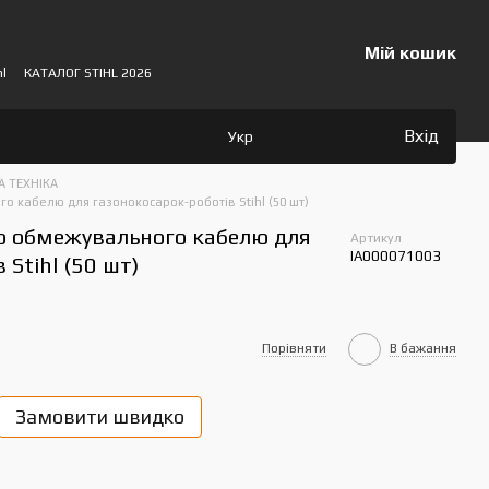
Мій кошик
hl
КАТАЛОГ STIHL 2026
Вхід
Укр
 ТЕХНІКА
о кабелю для газонокосарок-роботів Stihl (50 шт)
о обмежувального кабелю для
Артикул
IA000071003
 Stihl (50 шт)
Порівняти
В бажання
Замовити швидко