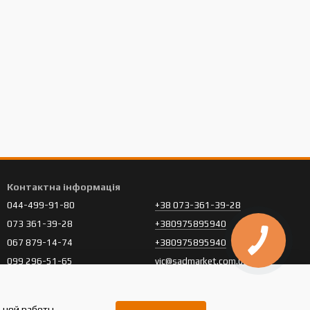
Контактна інформація
044-499-91-80
+38 073-361-39-28
073 361-39-28
+380975895940
067 879-14-74
+380975895940
099 296-51-65
vic@sadmarket.com.ua
Передзвонити вам?
Київ, вул. Острівна 16 (р-н
Столичного шосе)
льной работы