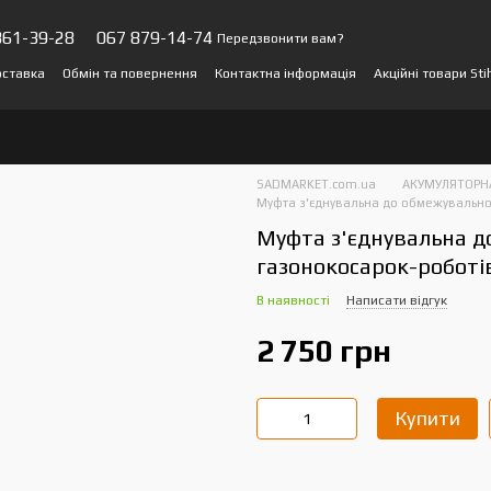
361-39-28
067 879-14-74
Передзвонити вам?
оставка
Обмін та повернення
Контактна інформація
Акційні товари Sti
и про магазин
SADMARKET.com.ua
АКУМУЛЯТОРНА
Муфта з'єднувальна до обмежувальног
Муфта з'єднувальна д
газонокосарок-роботів
В наявності
Написати відгук
2 750 грн
Купити