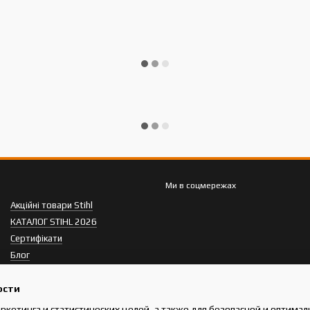
Ми в соцмережах
Акційні товари Stihl
КАТАЛОГ STIHL 2026
Сертифікати
Блог
Відгуки про магазин
ости
аркетинга и статистических целей, а также для безопасной и оптима