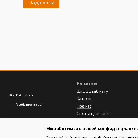
Надіслати
Клієнтам
Вхід до кабінету
© 2014—2026
Каталог
Мобільна версія
Про нас
Оплата і доставка
Обмін та повернення
Мы заботимся о вашей конфиденциальн
Контактна інформація
Этот веб-сайт использует файлы cookie для м