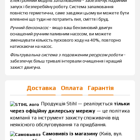
Електронний модуль запалювання
- забезпечує надійний
запуск і безперебійну роботу. Система запалювання
повністю герметична, саме завдяки цьому ви можете бути
впевнені що туди не потрапить пил, сміття і бруд.
Ручний бензонасос
- якщо ваш бензиновий двигун
оснащений ручним паливним насосом, ви можете
зменшувати кількість пускового ходу на 40%, повторно
натискаючи на насос.
Фільтрувальна система з подовженим ресурсом роботи
-
забезпечує більш тривалі інтервали очищення і кращий
захист двигуна.
Доставка
Оплата
Гарантія
Продукція Stihl — реалізується
тільки
через офіційну дилерську мережу
— це політика
компанії та інструмент захисту споживачів від
неякісного обслуговування та придбання.
Самовивіз із магазину
(Київ, вул.