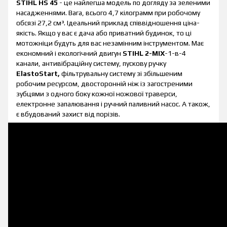
STIHL HS 45
- це найлегша модель по догляду за зеленими
насадженнями. Вага, всього 4,7 кілограмм при робочому
обсязі 27,2 см³. Ідеальний приклад співвідношення ціна-
якість. Якщо у вас є дача або приватний будинок, то ці
мотожніци будуть для вас незамінним інструментом. Має
економний і екологічний двигун
STIHL 2-MIX
-1-в-4
канали, антивібраційну систему, пускову ручку
ElastoStart,
фільтрувальну систему зі збільшеним
робочим ресурсом, двосторонній ніж із загостреними
зубцями з одного боку кожної ножової траверси,
електронне запалювання і ручний паливний насос. А також,
є вбудований захист від порізів.