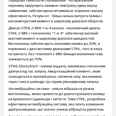
Передова технологія спалювання
- чотири канали
переливу закручують паливно-повітряну суміш перед
займанням, забезпечуючи оптимальне згоряння і високу
ефективність. Результат - більш низька витрата палива і
високий крутний момент в широкому діапазоні оборотів.
Двигун STIHL 2-MIX-1-в-4 канали -
економічний двигун
STIHL 2-MIX з технологією "1-в-4" забезпечує високий
крутний момент в широкому діапазоні швидкостей.
Мотоножиці забезпечують економію палива до 20%, в
порівнянні з двотактними двигунами STIHL, того ж класу
потужності, без технології 2-MIX. Викиди вихлопних газів
знижуються до 70%.
STIHL ElastoStart -
знижує віддачу, викликану стисненням
двигуна під час запуску. Амортизаційний елемент, який
знаходиться в пусковій ручці, поглинає силу, яка виникає
через тиск в циліндрі. Це сприяє рівномірному запуску.
Антивібраційна система
- сильна вібрація на ручках
мотоножиць, може привести до довгострокового впливу
на кровоносні судини рук і зап'ястя. Тому STIHL, розробила
ефективну антивібраційну систему, яка гасить коливання
двигуна машини, що значно знижує вібрації на рукоятках.