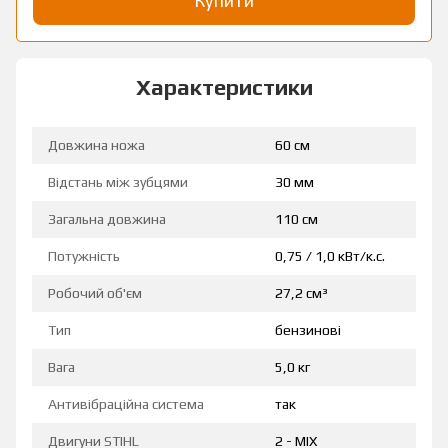
Купити
Характеристики
Довжина ножа
60 см
Відстань між зубцями
30 мм
Загальна довжина
110 см
Потужність
0,75 / 1,0 кВт/к.с.
Робочий об'єм
27,2 см³
Тип
бензинові
Вага
5,0 кг
Антивібраційна система
так
Двигуни STIHL
2 - MIX