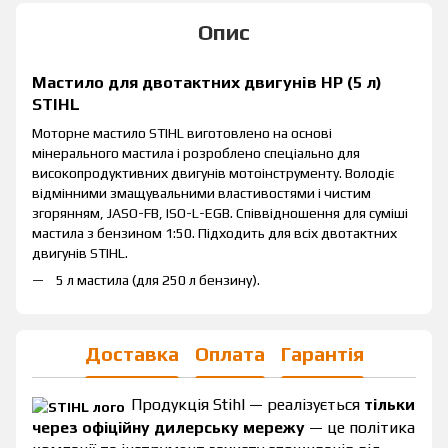
Опис
Мастило для двотактних двигунів HP (5 л)
STIHL
Моторне мастило STIHL виготовлено на основі
мінерального мастила і розроблено спеціально для
високопродуктивних двигунів мотоінструменту. Володіє
відмінними змащувальними властивостями і чистим
згорянням, JASO-FB, ISO-L-EGB. Співвідношення для суміші
мастила з бензином 1:50. Підходить для всіх двотактних
двигунів STIHL.
5 л мастила (для 250 л бензину).
Доставка
Оплата
Гарантія
Продукція Stihl — реалізується
тільки
через офіційну дилерську мережу
— це політика