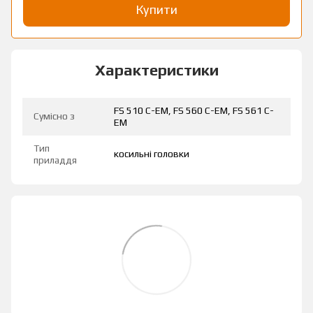
Купити
Характеристики
FS 510 C-EM, FS 560 C-EM, FS 561 C-
Сумісно з
EM
Тип
косильні головки
приладдя