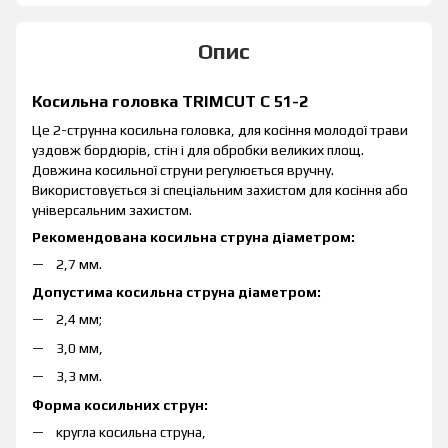
Опис
Косильна головка TRIMCUT C 51-2
Це 2-струнна косильна головка, для косіння молодої трави
уздовж бордюрів, стін і для обробки великих площ.
Довжина косильної струни регулюється вручну.
Використовується зі спеціальним захистом для косіння або
універсальним захистом.
Рекомендована косильна струна діаметром:
2,7 мм.
Допустима косильна струна діаметром:
2,4 мм;
3,0 мм,
3,3 мм.
Форма косильних струн:
кругла косильна струна,