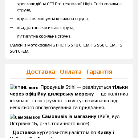
хрестоподібна CF3 Pro технології High-Tech косильна
струна,
кругла і малошумна косильна струна,
квадратрна косильна струна,
п'ятикутна косильна струна.
Сумісні з мотокосами STIHL: FS 510 C-EM, FS 560 C-EM, FS
561 C-EM.
Доставка
Оплата
Гарантія
Продукція Stihl — реалізується
тільки
через офіційну дилерську мережу
— це політика
компанії та інструмент захисту споживачів від
неякісного обслуговування та придбання.
Самовивіз із магазину
(Київ, вул.
Острівна 16, р-н Столичного шосе)
Доставка
кур’єром-спеціалістом по
Києву і