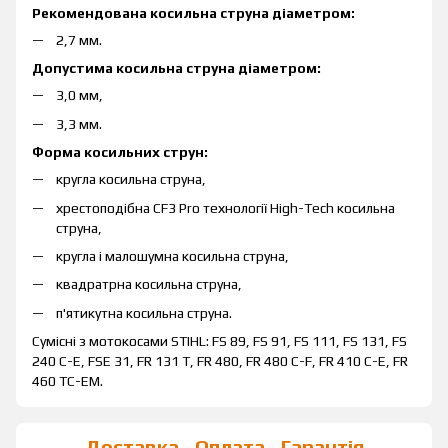
Рекомендована косильна струна діаметром:
2,7 мм.
Допустима косильна струна діаметром:
3,0 мм,
3,3 мм.
Форма косильних струн:
кругла косильна струна,
хрестоподібна CF3 Pro технології High-Tech косильна
струна,
кругла і малошумна косильна струна,
квадратрна косильна струна,
п'ятикутна косильна струна.
Сумісні з мотокосами STIHL: FS 89, FS 91, FS 111, FS 131, FS
240 C-E, FSE 31, FR 131 T, FR 480, FR 480 C-F, FR 410 C-E, FR
460 TC-EM.
Доставка
Оплата
Гарантія