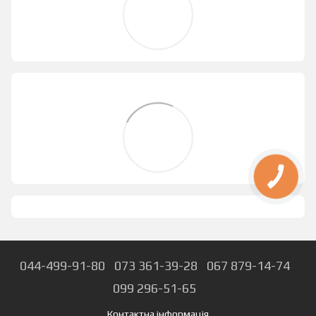
044-499-91-80
073 361-39-28
067 879-14-74
099 296-51-65
Контактна інформація